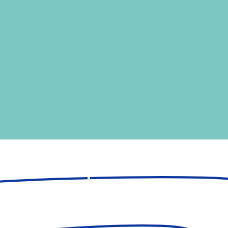
ית במערכת גפ"ן- ערכים בחי
מס' תכנית: 12709