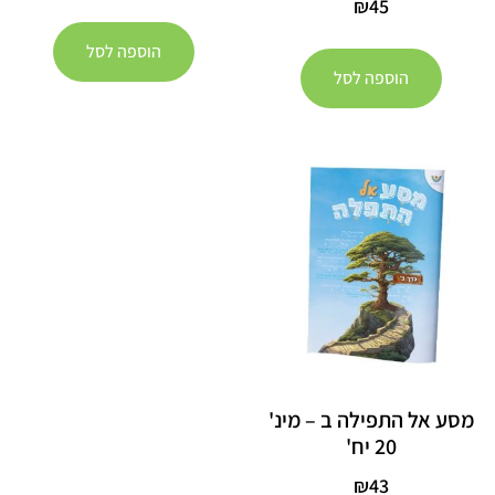
₪
45
הוספה לסל
הוספה לסל
מסע אל התפילה ב – מינ'
20 יח'
₪
43