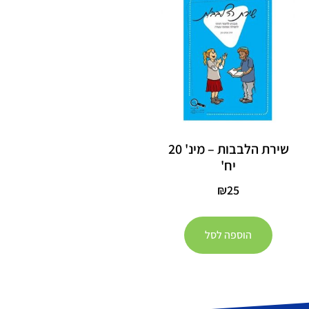
שירת הלבבות – מינ' 20
יח'
₪
25
הוספה לסל