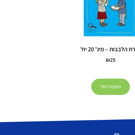
 הלבבות – מינ' 20 יח'
₪
25
הוספה לסל