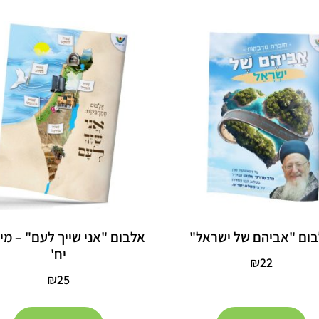
ום "אביהם של ישראל"
יח'
₪
22
₪
25