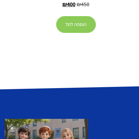
₪
400
₪
450
הוספה לסל