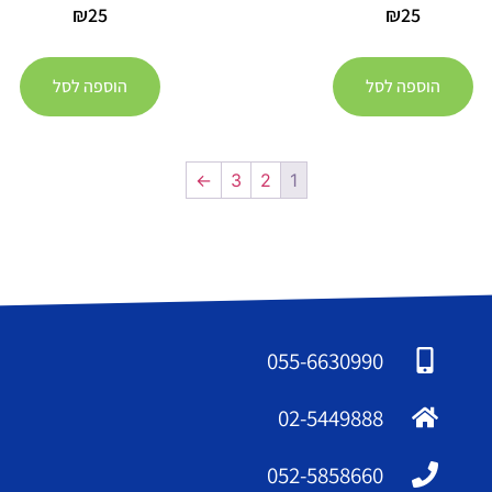
₪
25
₪
25
הוספה לסל
הוספה לסל
←
3
2
1
055-6630990
02-5449888
052-5858660