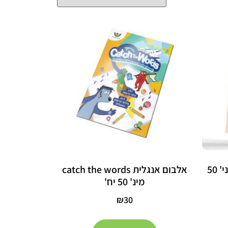
אלבום "אני שייך לעם" – מיני' 50
אלבום אנגלית catch the words
מינ' 50 יח'
₪
30